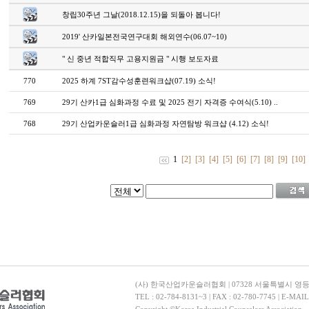
창립30주년 그날(2018.12.15)을 되돌아 봅니다!
2019' 산카일본전국연구대회 해외연수(06.07~10)
" 신 중년 적합직무 고용지원금 " 시행 보도자료
770
2025 하계 7ST감수성훈련워크샵(07.19) 소식!
769
29기 산카1급 심화과정 수료 및 2025 전기 자격증 수여식(5.10) ..
768
29기 산업카운슬러1급 심화과정 자연탐방 워크샵 (4.12) 소식!
1
[2]
[3]
[4]
[5]
[6]
[7]
[8]
[9]
[10]
(사) 한국산업카운슬러협회 | 07328 서울특별시 영
TEL : 02-784-8131~3 | FAX : 02-780-7745 | E-MAI