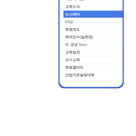
교육소식
뉴스레터
FAQ
회원제도
해외연수(일본편)
IC 공공 News
교육일정
보수교육
회원갤러리
산업카운슬링대회