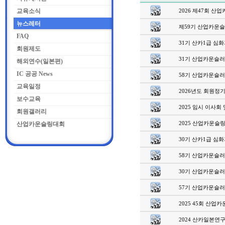
교육소식
2026 제47회 산업
뉴스레터
제59기 산업카운슬
FAQ
31기 산카1급 심화과
회원제도
31기 산업카운슬러1
해외연수(일본편)
IC 공공 News
58기 산업카운슬러1
교육일정
2026년도 회원정기총
보수교육
2025 임시 이사회 
회원갤러리
2025 산업카운슬링 
산업카운슬링대회
30기 산카1급 심화과
58기 산업카운슬러1
30기 산업카운슬러1
57기 산업카운슬러1
2025 45회 산업카
2024 산카일본연구대