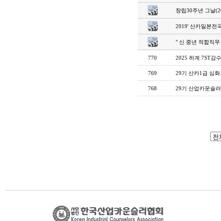
창립30주년 그날(20
2019' 산카일본전
" 신 중년 적합직
770
2025 하계 7ST감
769
29기 산카1급 심화과
768
29기 산업카운슬러1