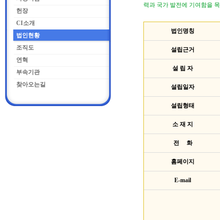
력과 국가 발전에 기여함을 목
헌장
CI소개
법인명칭
법인현황
조직도
설립근거
연혁
설 립 자
부속기관
찾아오는길
설립일자
설립형태
소 재 지
전 화
홈페이지
E-mail