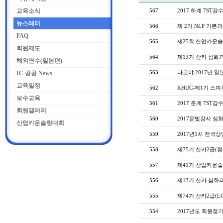
교육소식
567
2017 하계 7S
뉴스레터
566
제 2기 NLP 기본
FAQ
565
제25회 산업카운슬링
회원제도
564
제13기 산카 심화과정
해외연수(일본편)
563
나고야 2017년 
IC 공공 News
교육일정
562
KHUC-제1기 스피
보수교육
561
2017 춘계 7ST
회원갤러리
560
2017은빛강사 심
산업카운슬링대회
559
2017년1차 전국
558
제75기 산카2급(정규
557
제41기 산업카운슬
556
제13기 산카 심화과정
555
제74기 산카2급(LG
554
2017년도 회원정기총