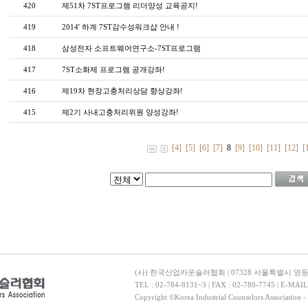
420
제51차 7ST프로그램 리더양성 교육공지!
419
2014' 하계 7ST감수성워크샵 안내 !
418
삼성전자 소프트웨어연구소-7ST프로그램
417
7ST소화제 프로그램 공개강좌!
416
제19차 현장고충처리상담 향상강좌!
415
제2기 사내고충처리위원 양성강좌!
[4]
[5]
[6]
[7]
8
[9]
[10]
[11]
[12]
[
(사) 한국산업카운슬러협회 | 07328 서울특별시 영
TEL : 02-784-8131~3 | FAX : 02-780-7745 | E-MAI
Copyright ©Korea Industrial Counselors Association - 